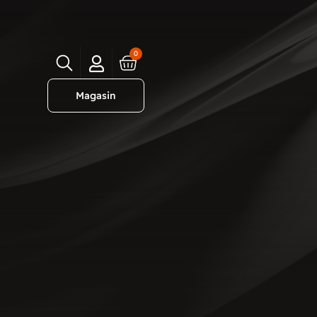
0
Magasin