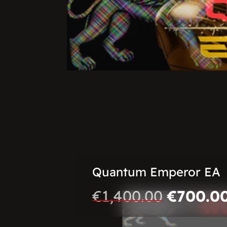
Quantum Emperor EA
€
1,400.00
€
700.0