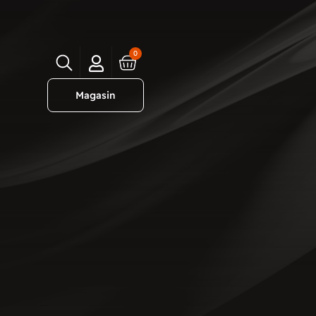
0
Magasin