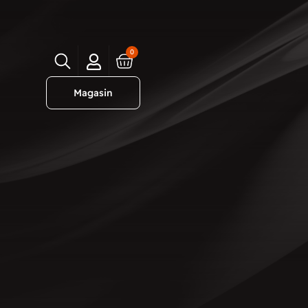
0
Magasin