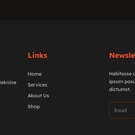
Links
Newsle
Habitasse d
Home
ipsum posu
Meknine
Services
dictumst.
About Us
Shop