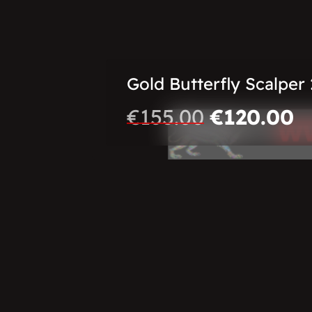
Gold Butterfly Scalper
€
155.00
€
120.00