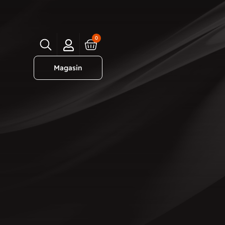
0
Magasin